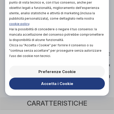
Organizza prova in negozio
punto di vista tecnico e, con il tuo consenso, anche per
obiettivi legati a funzionalità, miglioramento dell'esperienza
utente, analisi statistiche e attività di marketing (inclusa la
Scarica il coupon
pubblicità personalizzata), come dettagliato nella nostra
cookie policy
.
Hai la possibilità di concedere o negare il tuo consenso: la
Aggiungi al carrello
mancata accettazione del consenso potrebbe compromettere
la disponibilità di alcune funzionalità.
Clicca su "Accetta i Cookie" per fornire il consenso o su
"continua senza accettare" per proseguire senza autorizzare
CIRCONFERENZA CAVIGLIA (CM)
15/20
20/25
25/30
l'uso dei cookie non tecnici.
POSIZIONAMENTO
Ambidestro
Ambidestro
Ambides
Preferenze Cookie
COLORE
Grigio perla
Grigio perla
Grigio pe
Accetta i Cookie
TAGLIA
S
M
L
CARATTERISTICHE