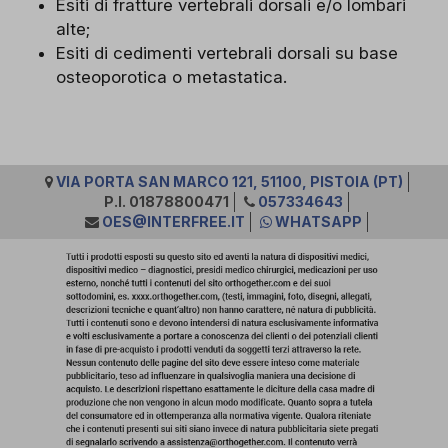
Esiti di fratture vertebrali dorsali e/o lombari
alte;
Esiti di cedimenti vertebrali dorsali su base
osteoporotica o metastatica.
VIA PORTA SAN MARCO 121, 51100, PISTOIA (PT)
P.I. 01878800471
057334643
OES@INTERFREE.IT
WHATSAPP