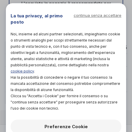
L'acquisto in negozio è raccomandato per
garantire il corretto supporto da parte di un
La tua privacy, al primo
continua senza accettare
tecnico ortopedico specializzato.
posto
Vieni in negozio!
Noi, insieme ad alcuni partner selezionati, impieghiamo cookie
o strumenti analoghi per scopi strettamente necessari dal
punto di vista tecnico e, con il tuo consenso, anche per
CIRCONFERENZA
70/85
85/95
95/105
105/115
obiettivi legati a funzionalità, miglioramento dell'esperienza
utente, analisi statistiche e attività di marketing (inclusa la
ALTEZZA ANTER. CM
21/23
21/23
21/23
21/23
pubblicità personalizzata), come dettagliato nella nostra
cookie policy
.
ALTEZZA POSTER. CM
21/23
21/23
21/23
21/23
Hai la possibilità di concedere o negare il tuo consenso: la
mancata accettazione del consenso potrebbe compromettere
COLORI
Beige
Beige
Beige
Beige
la disponibilità di alcune funzionalità.
Clicca su "Accetta i Cookie" per fornire il consenso o su
TAGLIA
XS
S
M
L
"continua senza accettare" per proseguire senza autorizzare
l'uso dei cookie non tecnici.
CARATTERISTICHE
Preferenze Cookie