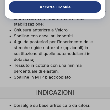
Trazione dorsale : innovativo sistema inverso
(antero-posteriore) per un sostegno ottimale;
Accetta i Cookie
Trazione lombare : sistema a tiranti elastici per
una pressione mirata e una perfetta
stabilizzazione;
Chiusura anteriore a Velcro;
Spalline con ascellari imbottiti
4 guide posteriori per l'inserimento delle
stecche rigide rinforzate (opzionali) in
sostituzione di quelle automodellanti in
dotazione;
Tessuto in cotone con una minima
percentuale di elastan;
Spalline in MTP biaccoppiato
INDICAZIONI
Dorsalgie su base artrosica o da cifosi;