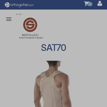
0
Attiva/disattiva
la
navigazione
SAT70