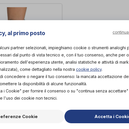
continua
cy, al primo posto
alcuni partner selezionati, impieghiamo cookie o strumenti analoghi 
ssari dal punto di vista tecnico e, con il tuo consenso, anche per obi
lioramento dell'esperienza utente, analisi statistiche e attività di mark
nalizzata), come dettagliato nella nostra
cookie policy
.
tà di concedere o negare il tuo consenso: la mancata accettazione d
Stirrup Universe
ettere la disponibilità di alcune funzionalità.
cast
ta i Cookie" per fornire il consenso o su "continua senza accettare
e l'uso dei cookie non tecnici.
PROVA E ACQUISTA IN
59,50€
NEGOZIO DA
referenze Cookie
Accetta i Cooki