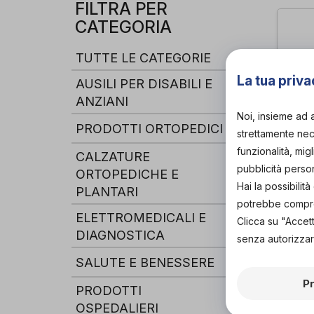
FILTRA PER
CATEGORIA
TUTTE LE CATEGORIE
La tua priva
AUSILI PER DISABILI E
ANZIANI
Noi, insieme ad 
PRODOTTI ORTOPEDICI
strettamente nece
funzionalità, mig
CALZATURE
pubblicità perso
ORTOPEDICHE E
Hai la possibili
PLANTARI
Air-
potrebbe comprom
Air
di
ELETTROMEDICALI E
Clicca su "Accet
DIAGNOSTICA
senza autorizzar
SALUTE E BENESSERE
P
PRODOTTI
OSPEDALIERI