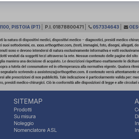
100, PISTOIA (PT)
P.I. 01878800471
057334643
OES
SITEMAP
A
Prodotti
C
Su misura
Di
Noleggio
I
Nomenclatore ASL
I