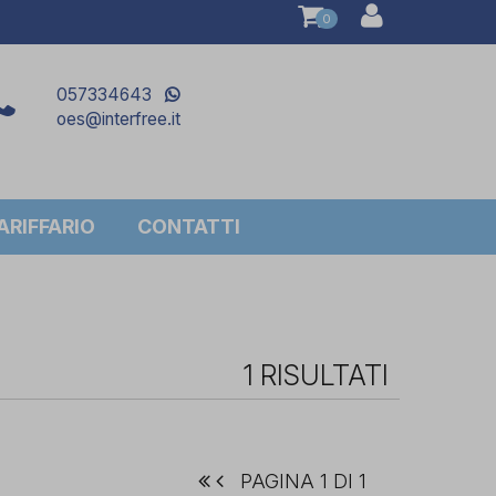
0
057334643
oes@interfree.it
RIFFARIO
CONTATTI
1 RISULTATI
PAGINA 1 DI 1