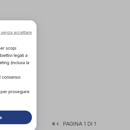
 senza accettare
per scopi
ettivi legati a
eting (inclusa la
el consenso
" per proseguire
e
PAGINA 1 DI 1