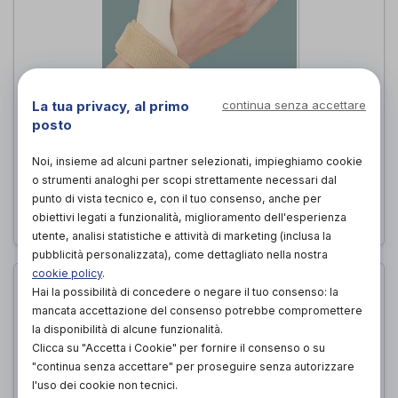
La tua privacy, al primo
continua senza accettare
Daumfix
posto
Ro+ten
di
Noi, insieme ad alcuni partner selezionati, impieghiamo cookie
52,00€
PROVA E ACQUISTA IN NEGOZIO DA
o strumenti analoghi per scopi strettamente necessari dal
punto di vista tecnico e, con il tuo consenso, anche per
52,00€
ACQUISTA ONLINE DA
obiettivi legati a funzionalità, miglioramento dell'esperienza
utente, analisi statistiche e attività di marketing (inclusa la
pubblicità personalizzata), come dettagliato nella nostra
cookie policy
.
Hai la possibilità di concedere o negare il tuo consenso: la
mancata accettazione del consenso potrebbe compromettere
la disponibilità di alcune funzionalità.
Clicca su "Accetta i Cookie" per fornire il consenso o su
"continua senza accettare" per proseguire senza autorizzare
l'uso dei cookie non tecnici.