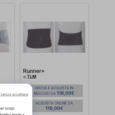
Runner+
TLM
di
PROVA E ACQUISTA IN
118,00€
NEGOZIO DA
 senza accettare
00€
ACQUISTA ONLINE DA
118,00€
per scopi
ettivi legati a