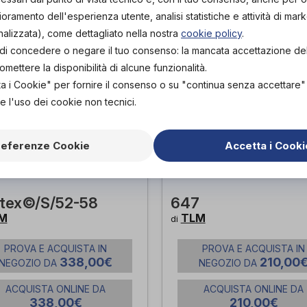
lioramento dell'esperienza utente, analisi statistiche e attività di mark
nalizzata), come dettagliato nella nostra
cookie policy
.
tà di concedere o negare il tuo consenso: la mancata accettazione d
ettere la disponibilità di alcune funzionalità.
ta i Cookie" per fornire il consenso o su "continua senza accettare
e l'uso dei cookie non tecnici.
referenze Cookie
Accetta i Cooki
rtex©/S/52-58
647
M
TLM
di
PROVA E ACQUISTA IN
PROVA E ACQUISTA IN
338,00€
210,00
NEGOZIO DA
NEGOZIO DA
ACQUISTA ONLINE DA
ACQUISTA ONLINE DA
338,00€
210,00€