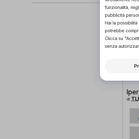
funzionalità, mig
pubblicità perso
Hai la possibili
potrebbe comprom
Clicca su "Accet
senza autorizzar
P
Ipe
TL
di