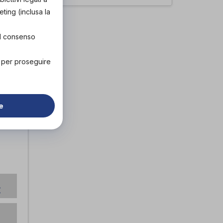
eting (inclusa la
el consenso
" per proseguire
e
€