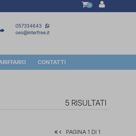
0
057334643
oes@interfree.it
RIFFARIO
CONTATTI
5 RISULTATI
PAGINA 1 DI 1