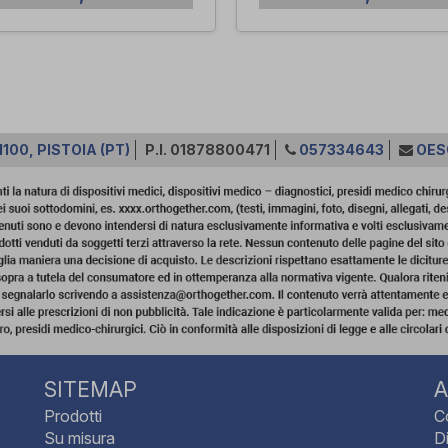
100, PISTOIA (PT)
P.I. 01878800471
057334643
OES
SITEMAP
A
Prodotti
C
Su misura
Di